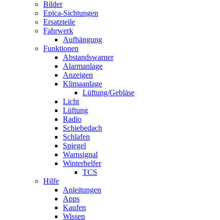
Bilder
Epica-Sichtungen
Ersatzteile
Fahrwerk
Aufhängung
Funktionen
Abstandswarner
Alarmanlage
Anzeigen
Klimaanlage
Lüftung/Gebläse
Licht
Lüftung
Radio
Schiebedach
Schlafen
Spiegel
Warnsignal
Winterhelfer
TCS
Hilfe
Anleitungen
Apps
Kaufen
Wissen