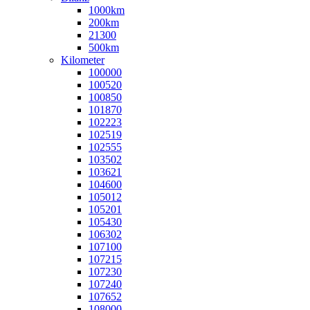
1000km
200km
21300
500km
Kilometer
100000
100520
100850
101870
102223
102519
102555
103502
103621
104600
105012
105201
105430
106302
107100
107215
107230
107240
107652
108000