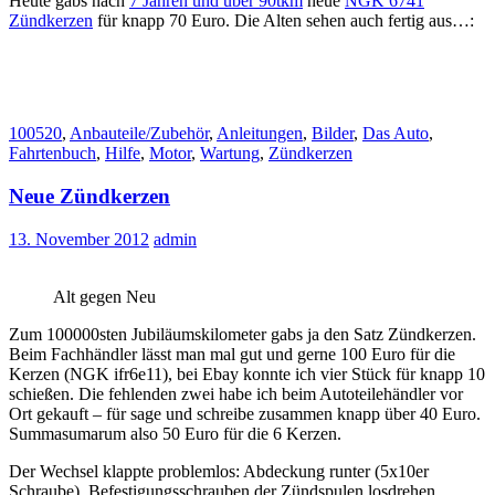
Heute gabs nach
7 Jahren und über 90tkm
neue
NGK 6741
Zündkerzen
für knapp 70 Euro. Die Alten sehen auch fertig aus…:
100520
,
Anbauteile/Zubehör
,
Anleitungen
,
Bilder
,
Das Auto
,
Fahrtenbuch
,
Hilfe
,
Motor
,
Wartung
,
Zündkerzen
Neue Zündkerzen
13. November 2012
admin
Alt gegen Neu
Zum 100000sten Jubiläumskilometer gabs ja den Satz Zündkerzen.
Beim Fachhändler lässt man mal gut und gerne 100 Euro für die
Kerzen (NGK ifr6e11), bei Ebay konnte ich vier Stück für knapp 10
schießen. Die fehlenden zwei habe ich beim Autoteilehändler vor
Ort gekauft – für sage und schreibe zusammen knapp über 40 Euro.
Summasumarum also 50 Euro für die 6 Kerzen.
Der Wechsel klappte problemlos: Abdeckung runter (5x10er
Schraube), Befestigungsschrauben der Zündspulen losdrehen