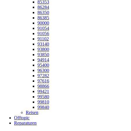
85353
86284
86350
86385
90000
91054
91056
91102
93140
93800
93850
94914
95400
96300
97282
97616
98866
99421
99580
99810
99840
Reisen
Offtopic
Reparaturen