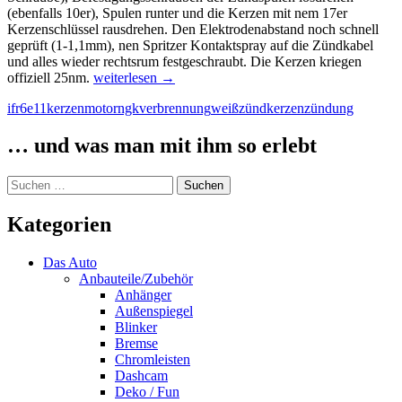
(ebenfalls 10er), Spulen runter und die Kerzen mit nem 17er
Kerzenschlüssel rausdrehen. Den Elektrodenabstand noch schnell
geprüft (1-1,1mm), nen Spritzer Kontaktspray auf die Zündkabel
und alles wieder rechtsrum festgeschraubt. Die Kerzen kriegen
Neue
offiziell 25nm.
weiterlesen
→
Zündkerzen
ifr6e11
kerzen
motor
ngk
verbrennung
weiß
zündkerzen
zündung
… und was man mit ihm so erlebt
Suchen
nach:
Kategorien
Das Auto
Anbauteile/Zubehör
Anhänger
Außenspiegel
Blinker
Bremse
Chromleisten
Dashcam
Deko / Fun