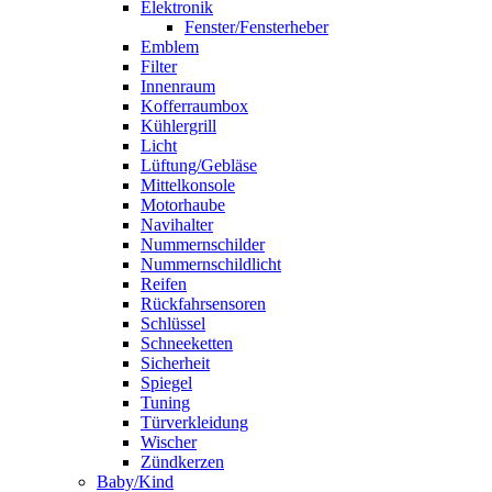
Elektronik
Fenster/Fensterheber
Emblem
Filter
Innenraum
Kofferraumbox
Kühlergrill
Licht
Lüftung/Gebläse
Mittelkonsole
Motorhaube
Navihalter
Nummernschilder
Nummernschildlicht
Reifen
Rückfahrsensoren
Schlüssel
Schneeketten
Sicherheit
Spiegel
Tuning
Türverkleidung
Wischer
Zündkerzen
Baby/Kind