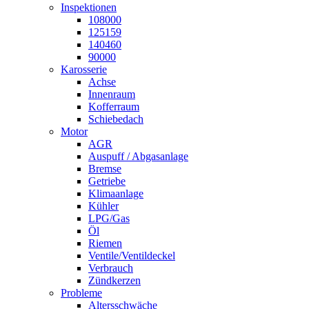
Inspektionen
108000
125159
140460
90000
Karosserie
Achse
Innenraum
Kofferraum
Schiebedach
Motor
AGR
Auspuff / Abgasanlage
Bremse
Getriebe
Klimaanlage
Kühler
LPG/Gas
Öl
Riemen
Ventile/Ventildeckel
Verbrauch
Zündkerzen
Probleme
Altersschwäche