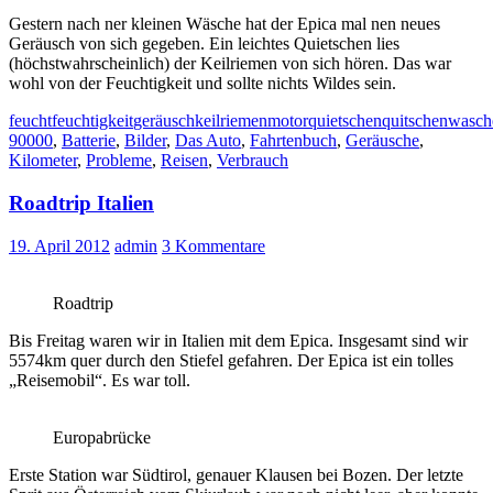
Gestern nach ner kleinen Wäsche hat der Epica mal nen neues
Geräusch von sich gegeben. Ein leichtes Quietschen lies
(höchstwahrscheinlich) der Keilriemen von sich hören. Das war
wohl von der Feuchtigkeit und sollte nichts Wildes sein.
feucht
feuchtigkeit
geräusch
keilriemen
motor
quietschen
quitschen
wasch
90000
,
Batterie
,
Bilder
,
Das Auto
,
Fahrtenbuch
,
Geräusche
,
Kilometer
,
Probleme
,
Reisen
,
Verbrauch
Roadtrip Italien
19. April 2012
admin
3 Kommentare
Roadtrip
Bis Freitag waren wir in Italien mit dem Epica. Insgesamt sind wir
5574km quer durch den Stiefel gefahren. Der Epica ist ein tolles
„Reisemobil“. Es war toll.
Europabrücke
Erste Station war Südtirol, genauer Klausen bei Bozen. Der letzte