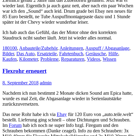
Ziemlich genau 2 Jahre halt das Zubehörteil gehalten. Jetzt war er
wieder laut. Eigentlich ja auch ganz nett, aber nach ein paar Wochen
war ich den „Sound“ auch leid. Drum grade bei Ebay nen neues für
85 Euro bestellt, ne Tube Auspuffmontagepaste dazu und 1 Stunde
später ist der Chevy wieder wunderbar leiser.
Ich hab auch das Gefühl, das der Motor ohne den korrekten
Staudruck nciht sauber läuft. Jetzt ist wieder alles normal.
180100
,
Anbauteile/Zubehör
,
Anleitungen
,
Auspuff / Abgasanlage
,
Bilder
,
Das Auto
,
Ersatzteile
,
Fahrtenbuch
,
Geräusche
,
Hilfe
,
Kaufen
,
Kilometer
,
Probleme
,
Reparaturen
,
Videos
,
Wissen
Flexrohr erneuert
8. September 2018
admin
Nachdem ich nun bestimmt 2 Monate dicken Sound am Epica hatte,
wurde es mal Zeit, die Abgasanlage wieder in Serienlautstärke
zurückzuversetzen.
Das neue Rohr habe ich via
Ebay
für 120 Euro von „auto.teile.welt“
bestellt. Lieferung ging schnell – ohne Dichtungen und Schrauben.
Im
Forum
hab ich noch ne super Info bzgl. Firegum und den
Schrauben bekommen (Danke ceagel). Info zu den Schrauben: 3x