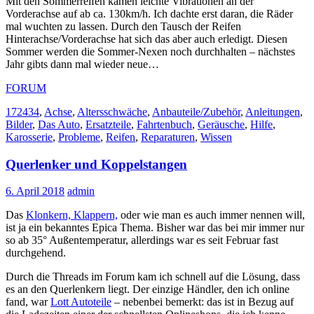
Mit den Sommerreifen kamen leichte Vibrationen an der
Vorderachse auf ab ca. 130km/h. Ich dachte erst daran, die Räder
mal wuchten zu lassen. Durch den Tausch der Reifen
Hinterachse/Vorderachse hat sich das aber auch erledigt. Diesen
Sommer werden die Sommer-Nexen noch durchhalten – nächstes
Jahr gibts dann mal wieder neue…
FORUM
172434
,
Achse
,
Altersschwäche
,
Anbauteile/Zubehör
,
Anleitungen
,
Bilder
,
Das Auto
,
Ersatzteile
,
Fahrtenbuch
,
Geräusche
,
Hilfe
,
Karosserie
,
Probleme
,
Reifen
,
Reparaturen
,
Wissen
Querlenker und Koppelstangen
6. April 2018
admin
Das
Klonkern, Klappern,
oder wie man es auch immer nennen will,
ist ja ein bekanntes Epica Thema. Bisher war das bei mir immer nur
so ab 35° Außentemperatur, allerdings war es seit Februar fast
durchgehend.
Durch die Threads im Forum kam ich schnell auf die Lösung, dass
es an den Querlenkern liegt. Der einzige Händler, den ich online
fand, war
Lott Autoteile
– nebenbei bemerkt: das ist in Bezug auf