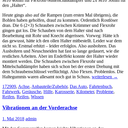
M10 40mm für Flexrohr-Mittelschalldämpfer und 2x M10 30mm für
den „Halter“.
Heute gings also auf die Rampen (zum ersten Mal übrigens), die
Bohlen haben geholfen, drauf zu kommen.
Ordentlich Rostlöser
dran. Die 6 (2×3) Schrauben zwischen Krümmer und Flexrohr
gingen gut los. Die Schauben von dem Halter sind nach
Bearbeitung mit Rohr und Knecht abgerissen. Vorweg: Hätte ich
das gewusst, hätte ich den ollen Halter mitbestellt. Leider war dem
nicht so. Erstmal erhitzt – leider erfolglos. Also ausbohren. Das
Ausbohren und Neuschneiden hat fast so lange gedauert, wie die
restlichen Arbeiten. Aber im Endeffekt konnte der Halter wieder
montiert werden. Die Schrauben zwischen Flexrohr und
Mittelschalldämpfer haben sich schon bei der ersten Drehung mit
dem Schraubenschlüssel verflüchtigt. Also Flexen. Problemlos. Die
Flexrohr
Haltegummis waren allesamt noch gut in Schuss.
weiterlesen
→
erneuert
172909
,
Achse
,
Anbauteile/Zubehör
,
Das Auto
,
Fahrtenbuch
,
Fahrwerk
,
Geräusche
,
Hilfe
,
Karosserie
,
Kilometer
,
Probleme
,
Reifen
,
Reifen
,
Wissen
Vibrationen an der Vorderachse
1. Mai 2018
admin