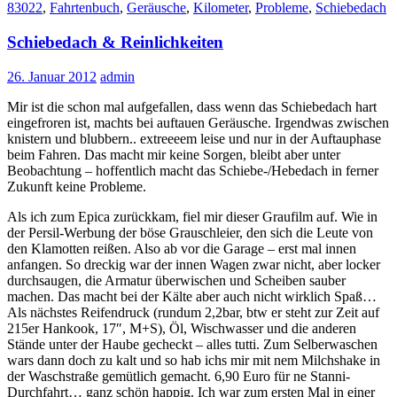
83022
,
Fahrtenbuch
,
Geräusche
,
Kilometer
,
Probleme
,
Schiebedach
Schiebedach & Reinlichkeiten
26. Januar 2012
admin
Mir ist die schon mal aufgefallen, dass wenn das Schiebedach hart
eingefroren ist, machts bei auftauen Geräusche. Irgendwas zwischen
knistern und blubbern.. extreeeem leise und nur in der Auftauphase
beim Fahren. Das macht mir keine Sorgen, bleibt aber unter
Beobachtung – hoffentlich macht das Schiebe-/Hebedach in ferner
Zukunft keine Probleme.
Als ich zum Epica zurückkam, fiel mir dieser Graufilm auf. Wie in
der Persil-Werbung der böse Grauschleier, den sich die Leute von
den Klamotten reißen. Also ab vor die Garage – erst mal innen
anfangen. So dreckig war der innen Wagen zwar nicht, aber locker
durchsaugen, die Armatur überwischen und Scheiben sauber
machen. Das macht bei der Kälte aber auch nicht wirklich Spaß…
Als nächstes Reifendruck (rundum 2,2bar, btw er steht zur Zeit auf
215er Hankook, 17″, M+S), Öl, Wischwasser und die anderen
Stände unter der Haube gecheckt – alles tutti. Zum Selberwaschen
wars dann doch zu kalt und so hab ichs mir mit nem Milchshake in
der Waschstraße gemütlich gemacht. 6,90 Euro für ne Stanni-
Durchfahrt… ganz schön happig. Ich war zum ersten Mal in einer