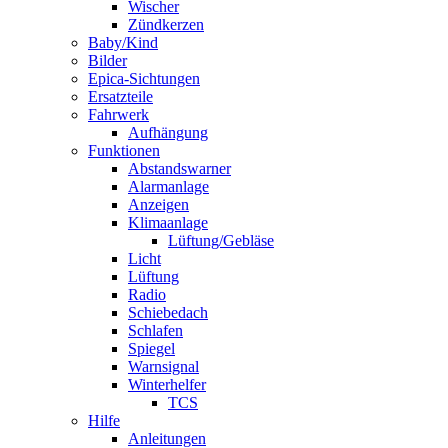
Wischer
Zündkerzen
Baby/Kind
Bilder
Epica-Sichtungen
Ersatzteile
Fahrwerk
Aufhängung
Funktionen
Abstandswarner
Alarmanlage
Anzeigen
Klimaanlage
Lüftung/Gebläse
Licht
Lüftung
Radio
Schiebedach
Schlafen
Spiegel
Warnsignal
Winterhelfer
TCS
Hilfe
Anleitungen