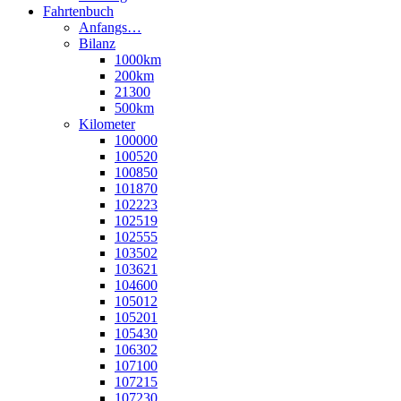
Fahrtenbuch
Anfangs…
Bilanz
1000km
200km
21300
500km
Kilometer
100000
100520
100850
101870
102223
102519
102555
103502
103621
104600
105012
105201
105430
106302
107100
107215
107230