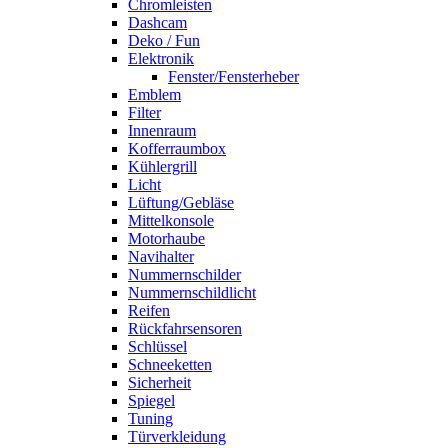
Chromleisten
Dashcam
Deko / Fun
Elektronik
Fenster/Fensterheber
Emblem
Filter
Innenraum
Kofferraumbox
Kühlergrill
Licht
Lüftung/Gebläse
Mittelkonsole
Motorhaube
Navihalter
Nummernschilder
Nummernschildlicht
Reifen
Rückfahrsensoren
Schlüssel
Schneeketten
Sicherheit
Spiegel
Tuning
Türverkleidung