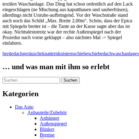
textilen Waschanlage. Das Ding hat schon ordentlich auf den Lack
eingeschlagen (ne Mischung aus kaputthauen und sauberfräsen),
allerdings nicht Unruhe-aufbringend. Vor der Waschstraße stand
auch noch das Schild „Max. Breite 2,00m“. Schön, dass der Epica
mit Spiegeln breiter ist – die Tante an der Kasse sagte aber das ist
okay. Nichtsdestotrotz war der rechte Außenspiegel nach der
Prozedur nach vorne geklappt – also nächstes Mal -> Spiegel
einfahren.
breite
dach
geräusche
knattern
knistern
schiebe
schiebedach
waschanlage
… und was man mit ihm so erlebt
Suchen
nach:
Kategorien
Das Auto
Anbauteile/Zubehör
Anhänger
Außenspiegel
Blinker
Bremse