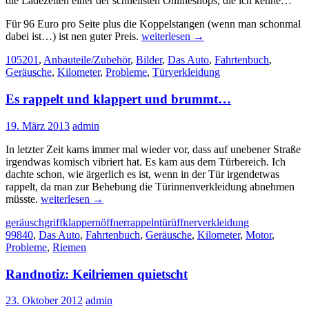
die Ladezeiten einer der schnellsten Onlineshops, die ich kenne…
Für 96 Euro pro Seite plus die Koppelstangen (wenn man schonmal
Querlenker
dabei ist…) ist nen guter Preis.
weiterlesen
→
und
105201
,
Anbauteile/Zubehör
,
Bilder
,
Das Auto
,
Fahrtenbuch
,
Koppelstangen
Geräusche
,
Kilometer
,
Probleme
,
Türverkleidung
Es rappelt und klappert und brummt…
19. März 2013
admin
In letzter Zeit kams immer mal wieder vor, dass auf unebener Straße
irgendwas komisch vibriert hat. Es kam aus dem Türbereich. Ich
dachte schon, wie ärgerlich es ist, wenn in der Tür irgendetwas
rappelt, da man zur Behebung die Türinnenverkleidung abnehmen
Es
müsste.
weiterlesen
→
rappelt
geräusch
griff
klappern
öffner
rappeln
tür
üffner
verkleidung
und
99840
,
Das Auto
,
Fahrtenbuch
,
Geräusche
,
Kilometer
,
Motor
,
klappert
Probleme
,
Riemen
und
brummt…
Randnotiz: Keilriemen quietscht
23. Oktober 2012
admin