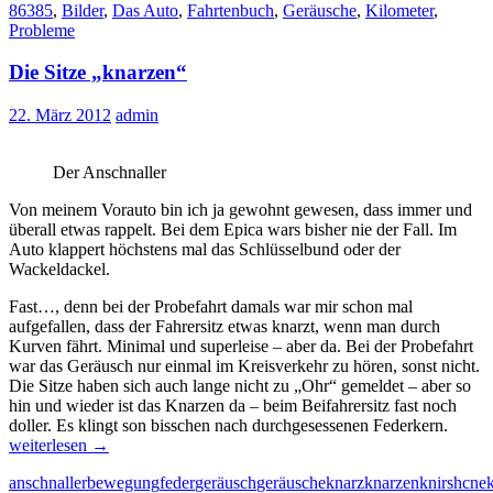
86385
,
Bilder
,
Das Auto
,
Fahrtenbuch
,
Geräusche
,
Kilometer
,
Probleme
Die Sitze „knarzen“
22. März 2012
admin
Der Anschnaller
Von meinem Vorauto bin ich ja gewohnt gewesen, dass immer und
überall etwas rappelt. Bei dem Epica wars bisher nie der Fall. Im
Auto klappert höchstens mal das Schlüsselbund oder der
Wackeldackel.
Fast…, denn bei der Probefahrt damals war mir schon mal
aufgefallen, dass der Fahrersitz etwas knarzt, wenn man durch
Kurven fährt. Minimal und superleise – aber da. Bei der Probefahrt
war das Geräusch nur einmal im Kreisverkehr zu hören, sonst nicht.
Die Sitze haben sich auch lange nicht zu „Ohr“ gemeldet – aber so
hin und wieder ist das Knarzen da – beim Beifahrersitz fast noch
Die
doller. Es klingt son bisschen nach durchgesessenen Federkern.
Sitze
weiterlesen
→
„knar
anschnaller
bewegung
feder
geräusch
geräusche
knarz
knarzen
knirshcne