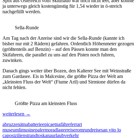
Sprit aus Österreich vom Skiurlaub war noch nicht leer, aber konnte
ja unterwegs gleich kostengünstig für 1,54 wieder in ö-streich
nachgefüllt werden.
Sella-Runde
Am Tag nach der Anreise sind wir die Sella-Runde (kannte ich
bisher nur mit 2 Rädern) gefahren. Ordentlich Höhenmeter gezogen
(größtenteils auf Benzin) – auf den Pässen konnte man den
Skifahrern, die parallel zu uns auf den Pisten noch fuhren,
zuwinken.
Danach gings weiter über Bozen, den Kalterer See mit Weinstraße
zum Gardasee. Eis in Malcesine, die größte Pizza der Welt am
„kleinsten Fluss der Welt“ (Fiume Aril) und Sirmione dürfen da
nicht fehlen.
Größte Pizza am kleinsten Fluss
Roadtrip
weiterlesen
→
Italien
abruzzen
ätna
batterie
epica
etna
fähre
ferrari
museum
limusine
palermo
radlager
reise
rom
rundreise
san vito lo
capo
sizilien
strand
toskana
urlaub
verkehr