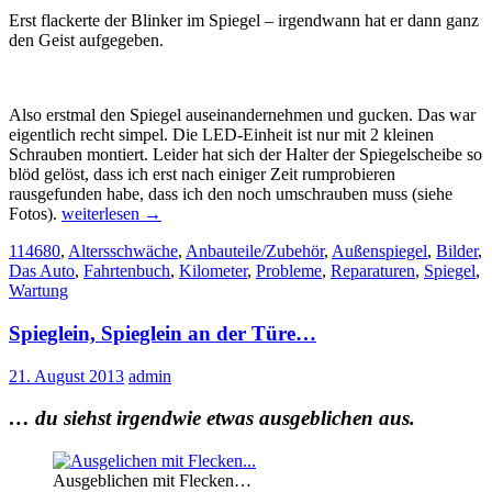
Erst flackerte der Blinker im Spiegel – irgendwann hat er dann ganz
den Geist aufgegeben.
Also erstmal den Spiegel auseinandernehmen und gucken. Das war
eigentlich recht simpel. Die LED-Einheit ist nur mit 2 kleinen
Schrauben montiert. Leider hat sich der Halter der Spiegelscheibe so
blöd gelöst, dass ich erst nach einiger Zeit rumprobieren
rausgefunden habe, dass ich den noch umschrauben muss (siehe
Spiegel-
Fotos).
weiterlesen
→
Blinker
114680
,
Altersschwäche
,
Anbauteile/Zubehör
,
Außenspiegel
,
Bilder
,
LED-
Das Auto
,
Fahrtenbuch
,
Kilometer
,
Probleme
,
Reparaturen
,
Spiegel
,
Einheit
Wartung
Spieglein, Spieglein an der Türe…
21. August 2013
admin
… du siehst irgendwie etwas ausgeblichen aus.
Ausgeblichen mit Flecken…