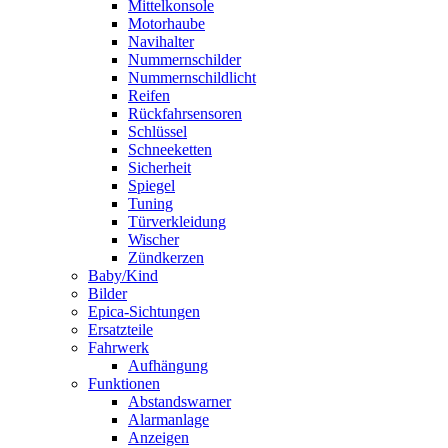
Mittelkonsole
Motorhaube
Navihalter
Nummernschilder
Nummernschildlicht
Reifen
Rückfahrsensoren
Schlüssel
Schneeketten
Sicherheit
Spiegel
Tuning
Türverkleidung
Wischer
Zündkerzen
Baby/Kind
Bilder
Epica-Sichtungen
Ersatzteile
Fahrwerk
Aufhängung
Funktionen
Abstandswarner
Alarmanlage
Anzeigen