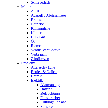
Schiebedach
Motor
AGR
Auspuff / Abgasanlage
Bremse
Getriebe
Klimaanlage
Kühler
LPG/Gas
Öl
Riemen
Ventile/Ventildeckel
Verbrauch
Zündkerzen
Probleme
Altersschwäche
Beulen & Dellen
Bremse
Elektrik
Alarmanlage
Batterie
Beleuchtung
Fensterheber
Lüftung/Gebläse
Sensoren