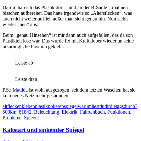
Darum hab ich das Plastik dort – und an der B-Säule – mal nen
bisschen aufbereitet. Das hatte irgendwie so „Altersflecken“, was
auch nicht weiter auffiel, außer man sieht genau hin. Nun siehts
wieder „neu“ aus.
Beim „genau Hinsehen“ ist mir dann auch aufgefallen, das da son
Plastikteil lose war. Das wurde fix mit Kraftkleber wieder an seine
ursprüngliche Position geklebt.
Leiste ab
Leiste dran
P.S.:
Matilda
ist wohl ausgezogen, seit dem letzten Waschen hat sie
kein neues Netz mehr gesponnen…
alt
flecken
kleben
plastik
polieren
spiegel
warumliestdudirdietagsdurch?
500km
,
81842
,
Beleuchtung
,
Elektrik
,
Fahrtenbuch
,
Funktionen
,
Probleme
,
Spiegel
Kaltstart und sinkender Spiegel