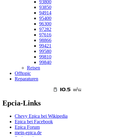
93800
93850
94914
95400
96300
97282
97616
98866
99421
99580
99810
99840
Reisen
Offtopic
Reparaturen
Epcia-Links
Chevy Epica bei Wikipedia
Epica bei Facebook
Epica Forum
mein-epica.de