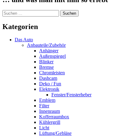
Suchen
nach:
Kategorien
Das Auto
Anbauteile/Zubehör
Anhänger
Außenspiegel
Blinker
Bremse
Chromleisten
Dashcam
Deko / Fun
Elektronik
Fenster/Fensterheber
Emblem
Filter
Innenraum
Kofferraumbox
Kühlergrill
Licht
Lüftung/Gebläse