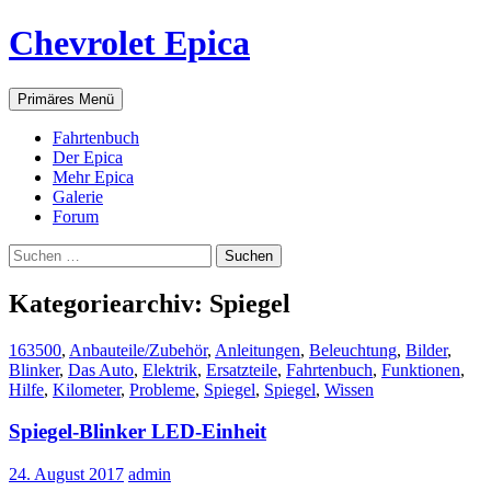
Zum
Chevrolet Epica
Inhalt
springen
Suchen
Primäres Menü
Fahrtenbuch
Der Epica
Mehr Epica
Galerie
Forum
Suchen
nach:
Kategoriearchiv: Spiegel
163500
,
Anbauteile/Zubehör
,
Anleitungen
,
Beleuchtung
,
Bilder
,
Blinker
,
Das Auto
,
Elektrik
,
Ersatzteile
,
Fahrtenbuch
,
Funktionen
,
Hilfe
,
Kilometer
,
Probleme
,
Spiegel
,
Spiegel
,
Wissen
Spiegel-Blinker LED-Einheit
24. August 2017
admin