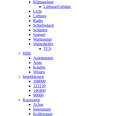
Klimaanlage
Lüftung/Gebläse
Licht
Lüftung
Radio
Schiebedach
Schlafen
Spiegel
Warnsignal
Winterhelfer
TCS
Hilfe
Anleitungen
Apps
Kaufen
Wissen
Inspektionen
108000
125159
140460
90000
Karosserie
Achse
Innenraum
Kofferraum