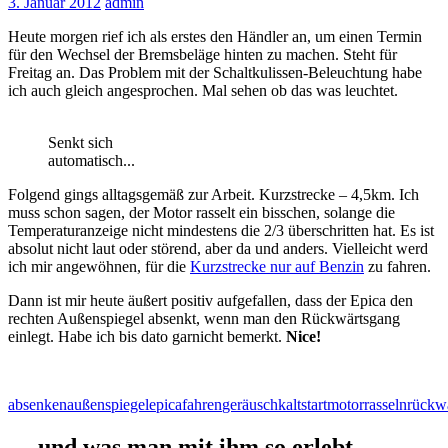
3. Januar 2012
admin
Heute morgen rief ich als erstes den Händler an, um einen Termin
für den Wechsel der Bremsbeläge hinten zu machen. Steht für
Freitag an. Das Problem mit der Schaltkulissen-Beleuchtung habe
ich auch gleich angesprochen. Mal sehen ob das was leuchtet.
Senkt sich
automatisch...
Folgend gings alltagsgemäß zur Arbeit. Kurzstrecke – 4,5km. Ich
muss schon sagen, der Motor rasselt ein bisschen, solange die
Temperaturanzeige nicht mindestens die 2/3 überschritten hat. Es ist
absolut nicht laut oder störend, aber da und anders. Vielleicht werd
ich mir angewöhnen, für die
Kurzstrecke nur auf Benzin
zu fahren.
Dann ist mir heute äußert positiv aufgefallen, dass der Epica den
rechten Außenspiegel absenkt, wenn man den Rückwärtsgang
einlegt. Habe ich bis dato garnicht bemerkt.
Nice!
absenken
außenspiegel
epica
fahren
geräusch
kaltstart
motor
rasseln
rückw
… und was man mit ihm so erlebt