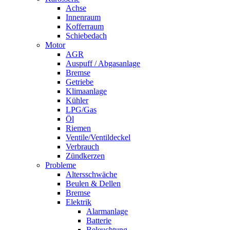
Achse
Innenraum
Kofferraum
Schiebedach
Motor
AGR
Auspuff / Abgasanlage
Bremse
Getriebe
Klimaanlage
Kühler
LPG/Gas
Öl
Riemen
Ventile/Ventildeckel
Verbrauch
Zündkerzen
Probleme
Altersschwäche
Beulen & Dellen
Bremse
Elektrik
Alarmanlage
Batterie
Beleuchtung