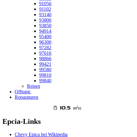
91056
91102
93140
93800
93850
94914
95400
96300
97282
97616
98866
99421
99580
99810
99840
Reisen
Offtopic
Reparaturen
Epcia-Links
Chevy Epica bei Wikipedia