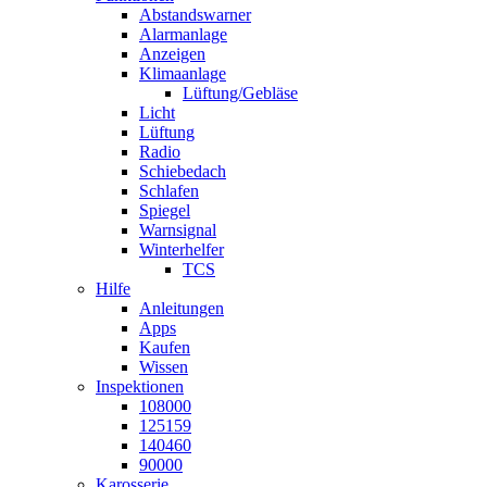
Abstandswarner
Alarmanlage
Anzeigen
Klimaanlage
Lüftung/Gebläse
Licht
Lüftung
Radio
Schiebedach
Schlafen
Spiegel
Warnsignal
Winterhelfer
TCS
Hilfe
Anleitungen
Apps
Kaufen
Wissen
Inspektionen
108000
125159
140460
90000
Karosserie