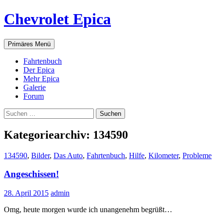
Zum
Chevrolet Epica
Inhalt
springen
Suchen
Primäres Menü
Fahrtenbuch
Der Epica
Mehr Epica
Galerie
Forum
Suchen
nach:
Kategoriearchiv: 134590
134590
,
Bilder
,
Das Auto
,
Fahrtenbuch
,
Hilfe
,
Kilometer
,
Probleme
Angeschissen!
28. April 2015
admin
Omg, heute morgen wurde ich unangenehm begrüßt…