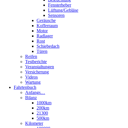
Fensterheber
Lüftung/Gebläse
Sensoren
Geräusche
Kofferraum
Motor
Radlager
Rost
Schiebedach
Türen
Reifen
Testberichte
Veranstaltungen
Versicherung
Videos
Wartung
Fahrtenbuch
Anfangs…
Bilanz
1000km
200km
21300
500km
Kilometer