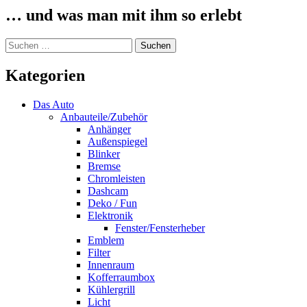
… und was man mit ihm so erlebt
Suchen
nach:
Kategorien
Das Auto
Anbauteile/Zubehör
Anhänger
Außenspiegel
Blinker
Bremse
Chromleisten
Dashcam
Deko / Fun
Elektronik
Fenster/Fensterheber
Emblem
Filter
Innenraum
Kofferraumbox
Kühlergrill
Licht