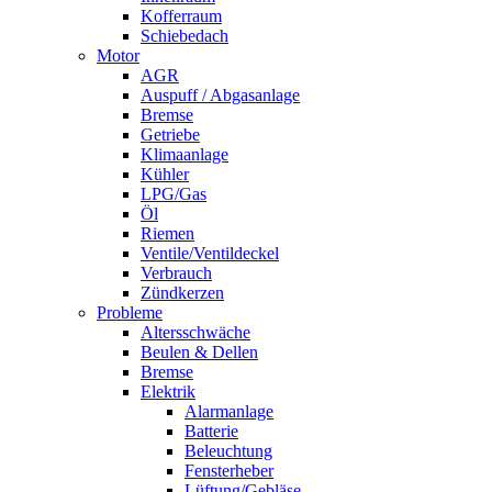
Kofferraum
Schiebedach
Motor
AGR
Auspuff / Abgasanlage
Bremse
Getriebe
Klimaanlage
Kühler
LPG/Gas
Öl
Riemen
Ventile/Ventildeckel
Verbrauch
Zündkerzen
Probleme
Altersschwäche
Beulen & Dellen
Bremse
Elektrik
Alarmanlage
Batterie
Beleuchtung
Fensterheber
Lüftung/Gebläse