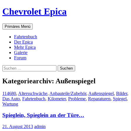
Zum
Chevrolet Epica
Inhalt
springen
Suchen
Primäres Menü
Fahrtenbuch
Der Epica
Mehr Epica
Galerie
Forum
Suchen
nach:
Kategoriearchiv: Außenspiegel
114680
,
Altersschwäche
,
Anbauteile/Zubehör
,
Außenspiegel
,
Bilder
,
Das Auto
,
Fahrtenbuch
,
Kilometer
,
Probleme
,
Reparaturen
,
Spiegel
,
Wartung
Spieglein, Spieglein an der Türe…
21. August 2013
admin