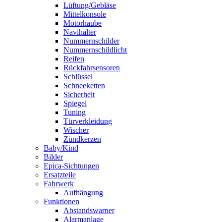
Lüftung/Gebläse
Mittelkonsole
Motorhaube
Navihalter
Nummernschilder
Nummernschildlicht
Reifen
Rückfahrsensoren
Schlüssel
Schneeketten
Sicherheit
Spiegel
Tuning
Türverkleidung
Wischer
Zündkerzen
Baby/Kind
Bilder
Epica-Sichtungen
Ersatzteile
Fahrwerk
Aufhängung
Funktionen
Abstandswarner
Alarmanlage