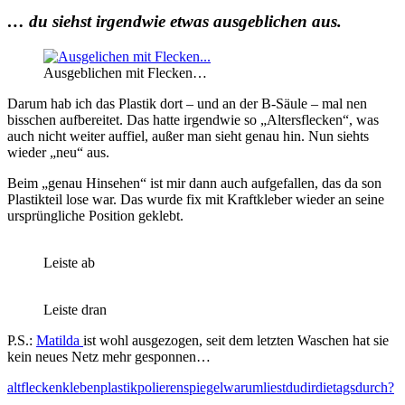
… du siehst irgendwie etwas ausgeblichen aus.
Ausgeblichen mit Flecken…
Darum hab ich das Plastik dort – und an der B-Säule – mal nen
bisschen aufbereitet. Das hatte irgendwie so „Altersflecken“, was
auch nicht weiter auffiel, außer man sieht genau hin. Nun siehts
wieder „neu“ aus.
Beim „genau Hinsehen“ ist mir dann auch aufgefallen, das da son
Plastikteil lose war. Das wurde fix mit Kraftkleber wieder an seine
ursprüngliche Position geklebt.
Leiste ab
Leiste dran
P.S.:
Matilda
ist wohl ausgezogen, seit dem letzten Waschen hat sie
kein neues Netz mehr gesponnen…
alt
flecken
kleben
plastik
polieren
spiegel
warumliestdudirdietagsdurch?