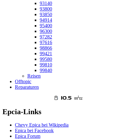
93140
93800
93850
94914
95400
96300
97282
97616
98866
99421
99580
99810
99840
Reisen
Offtopic
Reparaturen
Epcia-Links
Chevy Epica bei Wikipedia
Epica bei Facebook
Epica Forum