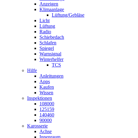
Anzeigen
Klimaanlage
Lüftung/Gebläse
Licht
Lüftung
Radio
Schiebedach
Schlafen
Spiegel
Warnsignal
Winterhelfer
TCS
Hilfe
Anleitungen
Apps
Kaufen
Wissen
Inspektionen
108000
125159
140460
90000
Karosserie
Achse
Innenraum