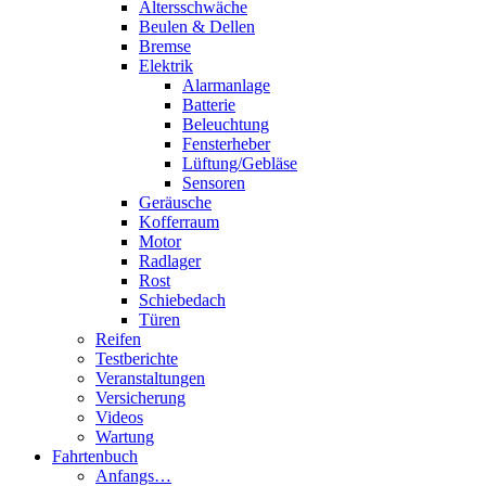
Altersschwäche
Beulen & Dellen
Bremse
Elektrik
Alarmanlage
Batterie
Beleuchtung
Fensterheber
Lüftung/Gebläse
Sensoren
Geräusche
Kofferraum
Motor
Radlager
Rost
Schiebedach
Türen
Reifen
Testberichte
Veranstaltungen
Versicherung
Videos
Wartung
Fahrtenbuch
Anfangs…