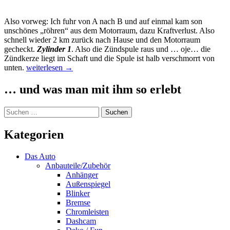
Also vorweg: Ich fuhr von A nach B und auf einmal kam son
unschönes „röhren“ aus dem Motorraum, dazu Kraftverlust. Also
schnell wieder 2 km zurück nach Hause und den Motorraum
gecheckt.
Zylinder 1
. Also die Zündspule raus und … oje… die
Zündkerze liegt im Schaft und die Spule ist halb verschmorrt von
OMG
unten.
weiterlesen
→
–
Zündkerzengewinde
… und was man mit ihm so erlebt
kaputt
Suchen
nach:
Kategorien
Das Auto
Anbauteile/Zubehör
Anhänger
Außenspiegel
Blinker
Bremse
Chromleisten
Dashcam