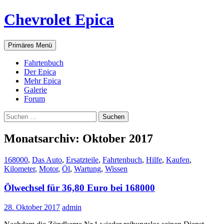
Zum
Chevrolet Epica
Inhalt
springen
Suchen
Primäres Menü
Fahrtenbuch
Der Epica
Mehr Epica
Galerie
Forum
Suchen
nach:
Monatsarchiv: Oktober 2017
168000
,
Das Auto
,
Ersatzteile
,
Fahrtenbuch
,
Hilfe
,
Kaufen
,
Kilometer
,
Motor
,
Öl
,
Wartung
,
Wissen
Ölwechsel für 36,80 Euro bei 168000
28. Oktober 2017
admin