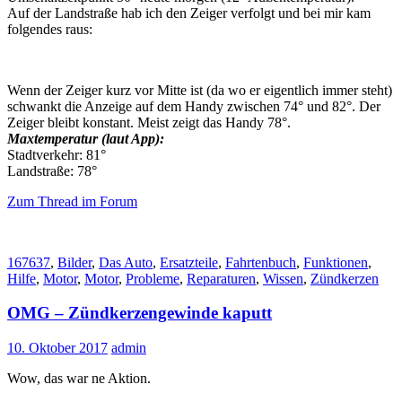
Auf der Landstraße hab ich den Zeiger verfolgt und bei mir kam
folgendes raus:
Wenn der Zeiger kurz vor Mitte ist (da wo er eigentlich immer steht)
schwankt die Anzeige auf dem Handy zwischen 74° und 82°. Der
Zeiger bleibt konstant. Meist zeigt das Handy 78°.
Maxtemperatur (laut App):
Stadtverkehr: 81°
Landstraße: 78°
Zum Thread im Forum
167637
,
Bilder
,
Das Auto
,
Ersatzteile
,
Fahrtenbuch
,
Funktionen
,
Hilfe
,
Motor
,
Motor
,
Probleme
,
Reparaturen
,
Wissen
,
Zündkerzen
OMG – Zündkerzengewinde kaputt
10. Oktober 2017
admin
Wow, das war ne Aktion.