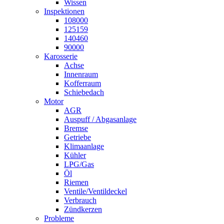
Wissen
Inspektionen
108000
125159
140460
90000
Karosserie
Achse
Innenraum
Kofferraum
Schiebedach
Motor
AGR
Auspuff / Abgasanlage
Bremse
Getriebe
Klimaanlage
Kühler
LPG/Gas
Öl
Riemen
Ventile/Ventildeckel
Verbrauch
Zündkerzen
Probleme