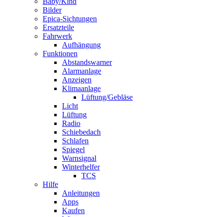
Baby/Kind
Bilder
Epica-Sichtungen
Ersatzteile
Fahrwerk
Aufhängung
Funktionen
Abstandswarner
Alarmanlage
Anzeigen
Klimaanlage
Lüftung/Gebläse
Licht
Lüftung
Radio
Schiebedach
Schlafen
Spiegel
Warnsignal
Winterhelfer
TCS
Hilfe
Anleitungen
Apps
Kaufen