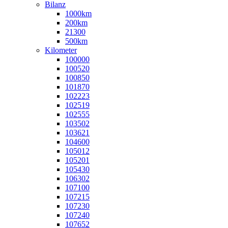
Bilanz
1000km
200km
21300
500km
Kilometer
100000
100520
100850
101870
102223
102519
102555
103502
103621
104600
105012
105201
105430
106302
107100
107215
107230
107240
107652