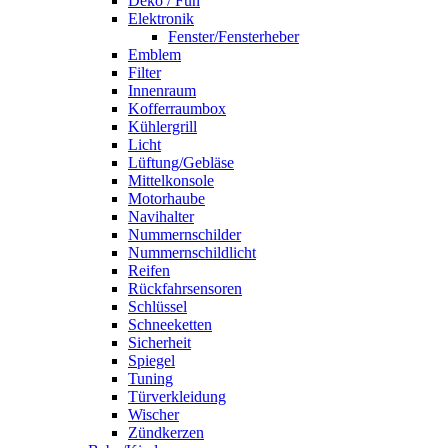
Deko / Fun
Elektronik
Fenster/Fensterheber
Emblem
Filter
Innenraum
Kofferraumbox
Kühlergrill
Licht
Lüftung/Gebläse
Mittelkonsole
Motorhaube
Navihalter
Nummernschilder
Nummernschildlicht
Reifen
Rückfahrsensoren
Schlüssel
Schneeketten
Sicherheit
Spiegel
Tuning
Türverkleidung
Wischer
Zündkerzen