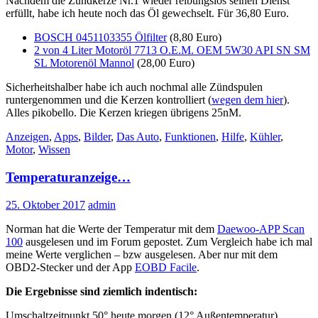
Nachdem die Zündkerze Nr.1 wieder reibungslos seinen Dienst
erfüllt, habe ich heute noch das Öl gewechselt. Für 36,80 Euro.
BOSCH 0451103355 Ölfilter
(8,80 Euro)
2 von 4 Liter Motoröl 7713 O.E.M. OEM 5W30 API SN SM
SL Motorenöl Mannol
(28,00 Euro)
Sicherheitshalber habe ich auch nochmal alle Zündspulen
runtergenommen und die Kerzen kontrolliert (
wegen dem hier
).
Alles pikobello. Die Kerzen kriegen übrigens 25nM.
Anzeigen
,
Apps
,
Bilder
,
Das Auto
,
Funktionen
,
Hilfe
,
Kühler
,
Motor
,
Wissen
Temperaturanzeige…
25. Oktober 2017
admin
Norman hat die Werte der Temperatur mit dem
Daewoo-APP Scan
100
ausgelesen und im Forum gepostet. Zum Vergleich habe ich mal
meine Werte verglichen – bzw ausgelesen. Aber nur mit dem
OBD2-Stecker und der App
EOBD Facile
.
Die Ergebnisse sind ziemlich indentisch:
Umschaltzeitpunkt 50° heute morgen (12° Außentemperatur).