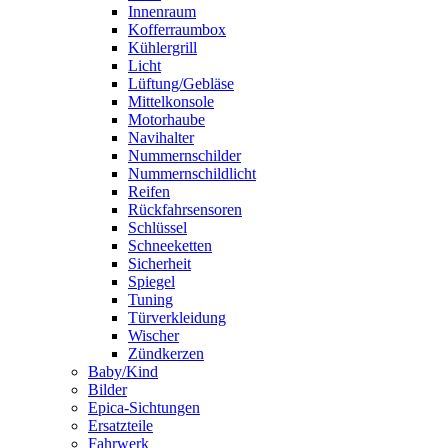
Innenraum
Kofferraumbox
Kühlergrill
Licht
Lüftung/Gebläse
Mittelkonsole
Motorhaube
Navihalter
Nummernschilder
Nummernschildlicht
Reifen
Rückfahrsensoren
Schlüssel
Schneeketten
Sicherheit
Spiegel
Tuning
Türverkleidung
Wischer
Zündkerzen
Baby/Kind
Bilder
Epica-Sichtungen
Ersatzteile
Fahrwerk