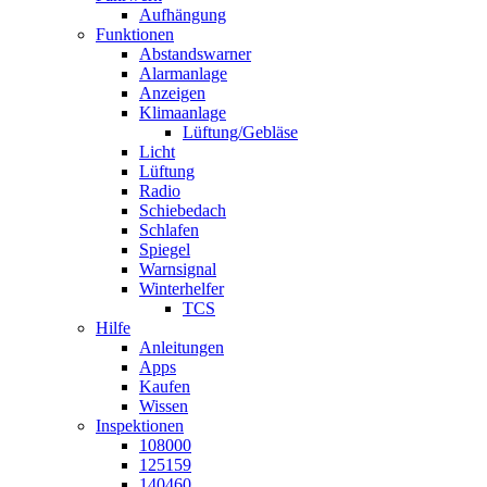
Aufhängung
Funktionen
Abstandswarner
Alarmanlage
Anzeigen
Klimaanlage
Lüftung/Gebläse
Licht
Lüftung
Radio
Schiebedach
Schlafen
Spiegel
Warnsignal
Winterhelfer
TCS
Hilfe
Anleitungen
Apps
Kaufen
Wissen
Inspektionen
108000
125159
140460