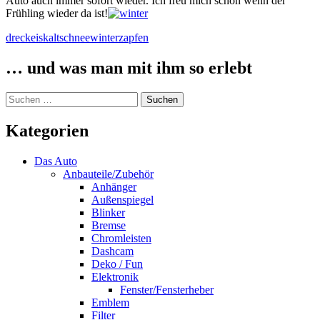
Auto auch immer sofort wieder. Ich freu mich schon wenn der
Frühling wieder da ist!
dreck
eis
kalt
schnee
winter
zapfen
… und was man mit ihm so erlebt
Suchen
nach:
Kategorien
Das Auto
Anbauteile/Zubehör
Anhänger
Außenspiegel
Blinker
Bremse
Chromleisten
Dashcam
Deko / Fun
Elektronik
Fenster/Fensterheber
Emblem
Filter