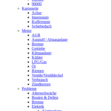
90000
Karosserie
Achse
Innenraum
Kofferraum
Schiebedach
Motor
AGR
Auspuff / Abgasanlage
Bremse
Getriebe
Klimaanlage
Kühler
LPG/Gas
Öl
Riemen
Ventile/Ventildeckel
Verbrauch
Zündkerzen
Probleme
Altersschwäche
Beulen & Dellen
Bremse
Elektrik
Alarmanlage