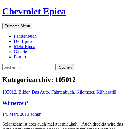
Zum
Chevrolet Epica
Inhalt
springen
Suchen
Primäres Menü
Fahrtenbuch
Der Epica
Mehr Epica
Galerie
Forum
Suchen
nach:
Kategoriearchiv: 105012
105012
,
Bilder
,
Das Auto
,
Fahrtenbuch
,
Kilometer
,
Kühlergrill
Winterzeit²
14. März 2013
admin
Solangsam ist aber auch mal gut mit „kalt“. Auch dreckig wird das