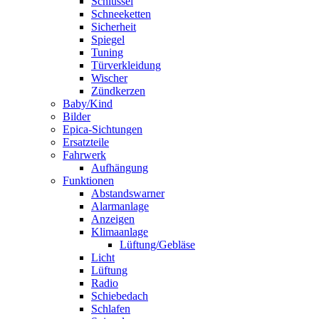
Schlüssel
Schneeketten
Sicherheit
Spiegel
Tuning
Türverkleidung
Wischer
Zündkerzen
Baby/Kind
Bilder
Epica-Sichtungen
Ersatzteile
Fahrwerk
Aufhängung
Funktionen
Abstandswarner
Alarmanlage
Anzeigen
Klimaanlage
Lüftung/Gebläse
Licht
Lüftung
Radio
Schiebedach
Schlafen