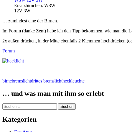
Ersatzbirnchen: W3W
12V 3W
… zumindest eine der Birnen.
Im Forum (danke Zent) habe ich den Tipp bekommen, wie man die Leu
2x außen drücken, in der Mitte ebenfalls 2 Klemmen hochdrücken (od
Forum
birne
bremslicht
drittes bremslicht
heckleuchte
… und was man mit ihm so erlebt
Suchen
nach:
Kategorien
Das Auto