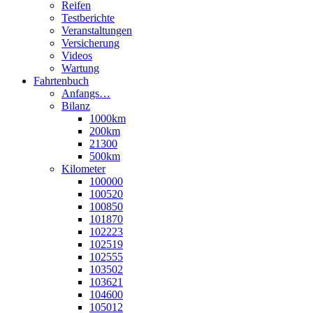
Reifen
Testberichte
Veranstaltungen
Versicherung
Videos
Wartung
Fahrtenbuch
Anfangs…
Bilanz
1000km
200km
21300
500km
Kilometer
100000
100520
100850
101870
102223
102519
102555
103502
103621
104600
105012