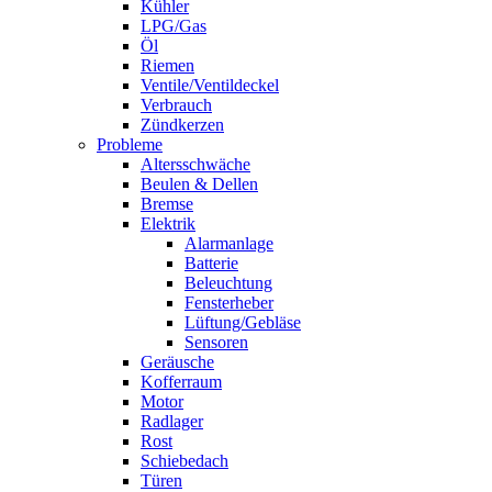
Kühler
LPG/Gas
Öl
Riemen
Ventile/Ventildeckel
Verbrauch
Zündkerzen
Probleme
Altersschwäche
Beulen & Dellen
Bremse
Elektrik
Alarmanlage
Batterie
Beleuchtung
Fensterheber
Lüftung/Gebläse
Sensoren
Geräusche
Kofferraum
Motor
Radlager
Rost
Schiebedach
Türen