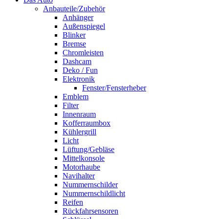
Anbauteile/Zubehör
Anhänger
Außenspiegel
Blinker
Bremse
Chromleisten
Dashcam
Deko / Fun
Elektronik
Fenster/Fensterheber
Emblem
Filter
Innenraum
Kofferraumbox
Kühlergrill
Licht
Lüftung/Gebläse
Mittelkonsole
Motorhaube
Navihalter
Nummernschilder
Nummernschildlicht
Reifen
Rückfahrsensoren