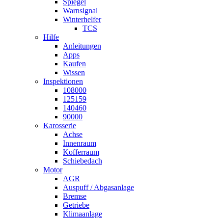
Spiegel
Warnsignal
Winterhelfer
TCS
Hilfe
Anleitungen
Apps
Kaufen
Wissen
Inspektionen
108000
125159
140460
90000
Karosserie
Achse
Innenraum
Kofferraum
Schiebedach
Motor
AGR
Auspuff / Abgasanlage
Bremse
Getriebe
Klimaanlage