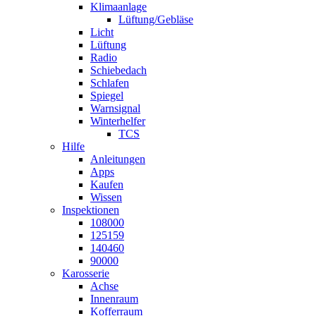
Klimaanlage
Lüftung/Gebläse
Licht
Lüftung
Radio
Schiebedach
Schlafen
Spiegel
Warnsignal
Winterhelfer
TCS
Hilfe
Anleitungen
Apps
Kaufen
Wissen
Inspektionen
108000
125159
140460
90000
Karosserie
Achse
Innenraum
Kofferraum