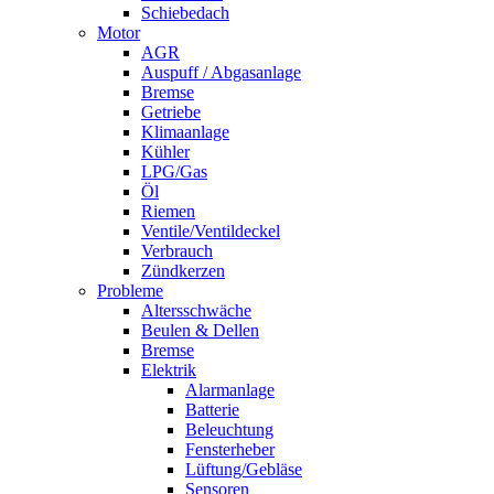
Schiebedach
Motor
AGR
Auspuff / Abgasanlage
Bremse
Getriebe
Klimaanlage
Kühler
LPG/Gas
Öl
Riemen
Ventile/Ventildeckel
Verbrauch
Zündkerzen
Probleme
Altersschwäche
Beulen & Dellen
Bremse
Elektrik
Alarmanlage
Batterie
Beleuchtung
Fensterheber
Lüftung/Gebläse
Sensoren