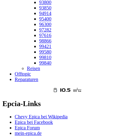
93800
93850
94914
95400
96300
97282
97616
98866
99421
99580
99810
99840
Reisen
Offtopic
Reparaturen
Epcia-Links
Chevy Epica bei Wikipedia
Epica bei Facebook
Epica Forum
mein-epica.de