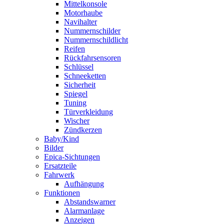
Mittelkonsole
Motorhaube
Navihalter
Nummernschilder
Nummernschildlicht
Reifen
Rückfahrsensoren
Schlüssel
Schneeketten
Sicherheit
Spiegel
Tuning
Türverkleidung
Wischer
Zündkerzen
Baby/Kind
Bilder
Epica-Sichtungen
Ersatzteile
Fahrwerk
Aufhängung
Funktionen
Abstandswarner
Alarmanlage
Anzeigen