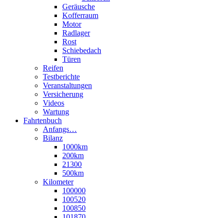
Geräusche
Kofferraum
Motor
Radlager
Rost
Schiebedach
Türen
Reifen
Testberichte
Veranstaltungen
Versicherung
Videos
Wartung
Fahrtenbuch
Anfangs…
Bilanz
1000km
200km
21300
500km
Kilometer
100000
100520
100850
101870