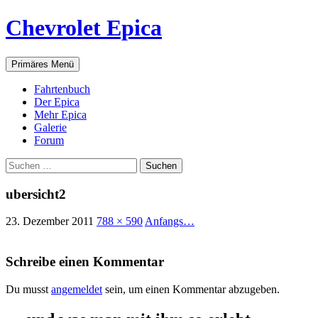
Zum
Chevrolet Epica
Inhalt
springen
Suchen
Primäres Menü
Fahrtenbuch
Der Epica
Mehr Epica
Galerie
Forum
Suchen
nach:
ubersicht2
23. Dezember 2011
788 × 590
Anfangs…
Schreibe einen Kommentar
Du musst
angemeldet
sein, um einen Kommentar abzugeben.