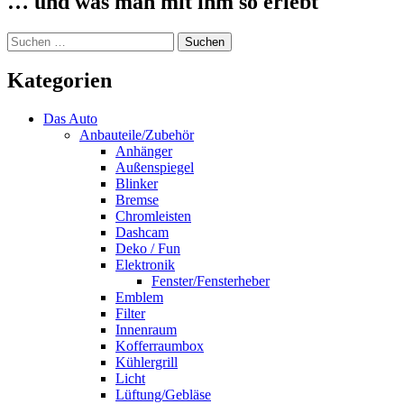
… und was man mit ihm so erlebt
Suchen
nach:
Kategorien
Das Auto
Anbauteile/Zubehör
Anhänger
Außenspiegel
Blinker
Bremse
Chromleisten
Dashcam
Deko / Fun
Elektronik
Fenster/Fensterheber
Emblem
Filter
Innenraum
Kofferraumbox
Kühlergrill
Licht
Lüftung/Gebläse